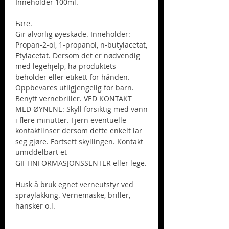
Inneholder 100ml.
Fare.
Gir alvorlig øyeskade. Inneholder:
Propan-2-ol, 1-propanol, n-butylacetat,
Etylacetat. Dersom det er nødvendig
med legehjelp, ha produktets
beholder eller etikett for hånden.
Oppbevares utilgjengelig for barn.
Benytt vernebriller. VED KONTAKT
MED ØYNENE: Skyll forsiktig med vann
i flere minutter. Fjern eventuelle
kontaktlinser dersom dette enkelt lar
seg gjøre. Fortsett skyllingen. Kontakt
umiddelbart et
GIFTINFORMASJONSSENTER eller lege.
Husk å bruk egnet verneutstyr ved
spraylakking. Vernemaske, briller,
hansker o.l.