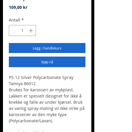
Pris
109,00 kr
Antall
*
Legg i handlekurv
Kjøp nå
PS-12 Silver Polycarbonate Spray
Tamiya 86012
Brukes for karosseri av mykplast.
Lakken er spesielt designet for ikke å
knekke og falle av under kjørsel. Bruk
av vanlig spray-maling vil ikke virke på
karosserier av den myke type
(Polycarbonate/Laxan)