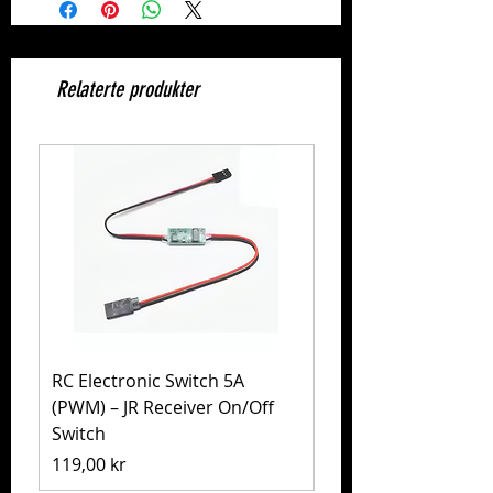
Relaterte produkter
RC Electronic Switch 5A
Volkswagen Golf Mk
(PWM) – JR Receiver On/Off
(MB-01) – Tamiya 5
Switch
Pris
1 999,00 kr
Pris
119,00 kr