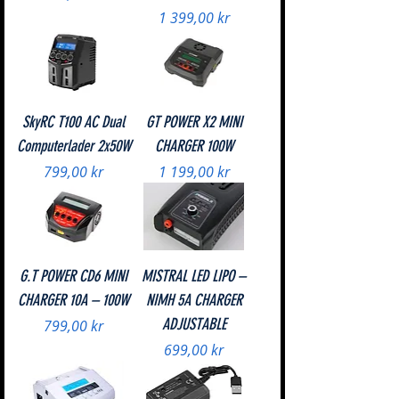
Pris
1 399,00 kr
SkyRC T100 AC Dual
GT POWER X2 MINI
Computerlader 2x50W
CHARGER 100W
Pris
Pris
799,00 kr
1 199,00 kr
G.T POWER CD6 MINI
MISTRAL LED LIPO –
CHARGER 10A – 100W
NIMH 5A CHARGER
ADJUSTABLE
Pris
799,00 kr
Pris
699,00 kr