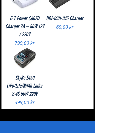
G.T Power C607D
UDI-1601-043 Charger
Charger 7A – 80W 12V
Pris
69,00 kr
/ 220V
Pris
799,00 kr
SkyRc E450
LiPo/Life/NiMh Lader
2-4S 50W 220V
Pris
399,00 kr