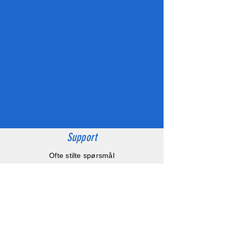
Support
Ofte stilte spørsmål
Hjelpe blogg
Rc verksted
Video inspirasjon
Hvordan bygger et Tamiya kit
Hvordan velger man batteri?
Børste eller børsteløs motor?