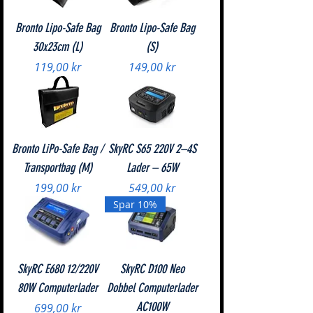
Bronto Lipo-Safe Bag
Bronto Lipo-Safe Bag
30x23cm (L)
(S)
Pris
Pris
119,00 kr
149,00 kr
Bronto LiPo-Safe Bag /
SkyRC S65 220V 2–4S
Transportbag (M)
Lader – 65W
Pris
Pris
199,00 kr
549,00 kr
Spar 10%
SkyRC E680 12/220V
SkyRC D100 Neo
80W Computerlader
Dobbel Computerlader
AC100W
Pris
699,00 kr