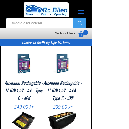
Vis handlekurv
Ladere til NiMH og Lipo batterier
Ansmann Rechageble -
Ansmann Rechageble -
LI-ION 1.5V - AA - Type
LI-ION 1.5V - AAA -
C - 4PK
Type C - 4PK
Pris
Pris
349,00 kr
299,00 kr