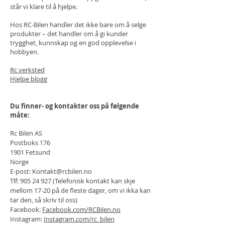
står vi klare til å hjelpe.
Hos RC-Bilen handler det ikke bare om å selge
produkter – det handler om å gi kunder
trygghet, kunnskap og en god opplevelse i
hobbyen.
Rc verksted
Hjelpe blogg
Du finner- og kontakter oss på følgende
måte:
Rc Bilen AS
Postboks 176
1901 Fetsund
Norge
E-post:
Kontakt@rcbilen.no
Tlf:
905 24 927
(Telefonisk kontakt kan skje
mellom 17-20 på de fleste dager, om vi ikka kan
tar den, så skriv til oss)
Facebook:
Facebook.com/RCBilen.no
Instagram:
Instagram.com/rc_bilen