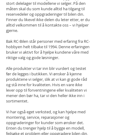
stort delelager til modellene vi selger. På den
måten skal du som kunde alltid ha tilgang til
reservedeler og oppgraderinger til bilen din.
Finner du likevel ikke delen du leter etter, er du
alltid velkommen til å kontakte oss – vi hjelper
gjerne.
Bak RC-Bilen står personer med erfaring fra RC-
hobbyen helt tilbake til 1994. Denne erfaringen
bruker vi aktivt for å hjelpe kundene våre med
riktige valg og gode løsninger.
Alle produkter vi tar inn blir vurdert og testet
før de legges i butikken. Vi ønsker å kjenne
produktene vi selger, slik at vi kan gi gode råd
og stå inne for kvaliteten. Hvis en vare ikke
lever opp til forventningene eller kvaliteten vi
mener den bør ha, tar vi den heller ikke inn i
sortimentet.
Vi har også eget verksted, og kan hjelpe med
montering, service, reparasjoner og
oppgraderinger for kunder som ønsker det.
Enten du trenger hjelp til å bygge en modell,
feilsøke et problem eller oppgradere bilen din,