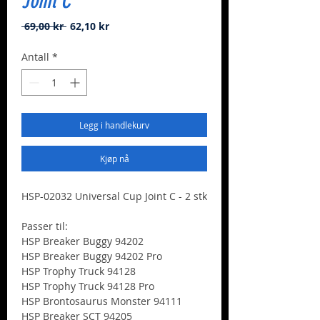
Joint C
Vanlig
Salgspris
 69,00 kr 
62,10 kr
pris
Antall
*
Legg i handlekurv
Kjøp nå
HSP-02032 Universal Cup Joint C - 2 stk
Passer til:
HSP Breaker Buggy 94202
HSP Breaker Buggy 94202 Pro
HSP Trophy Truck 94128
HSP Trophy Truck 94128 Pro
HSP Brontosaurus Monster 94111
HSP Breaker SCT 94205