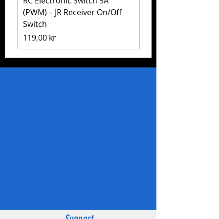
RC Electronic Switch 5A
Volkswagen Golf Mk
(PWM) – JR Receiver On/Off
(MB-01) – Tamiya 5
Switch
Pris
1 999,00 kr
Pris
119,00 kr
Support