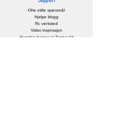
Ofte stilte spørsmål
Hjelpe blogg
Rc verksted
Video inspirasjon
Hvordan bygger et Tamiya kit
Hvordan velger man batteri?
Børste eller børsteløs motor?
Hvor stor er en Rc bil?
Instruksjonsbøker
Info
Om oss
Kontakt oss
Kjøp, Frakt & retur
Klarna betalingsløsning
eGavekort
-
Kjøp gavekort
Personvern
Facebook
Instagram