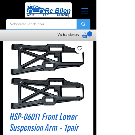
Vis handlekurv
HSP-06011 Front Lower
Suspension Arm - 1pair