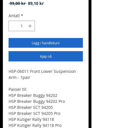
Vanlig
Salgspris
 99,00 kr 
89,10 kr
pris
Antall
*
Legg i handlekurv
Kjøp nå
HSP-06011 Front Lower Suspension
Arm - 1pair
Passer til:
HSP Breaker Buggy 94202
HSP Breaker Buggy 94202 Pro
HSP Breaker SCT 94205
HSP Breaker SCT 94205 Pro
HSP Kutiger Rally 94118
HSP Kutiger Rally 94118 Pro