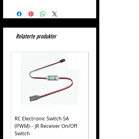
Relaterte produkter
RC Electronic Switch 5A
Volkswagen Golf Mk
(PWM) – JR Receiver On/Off
(MB-01) – Tamiya 5
Switch
Pris
1 999,00 kr