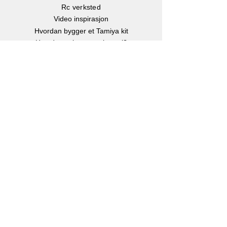
Rc verksted
Video inspirasjon
Hvordan bygger et Tamiya kit
Hvordan velger man batteri?
Børste eller børsteløs motor?
Hvor stor er en Rc bil?
Instruksjonsbøker
Info
Om oss
Kontakt oss
Kjøp, Frakt & retur
Klarna betalingsløsning
eGavekort
-
Kjøp gavekort
Personvern
Facebook
Instagram
Youtube