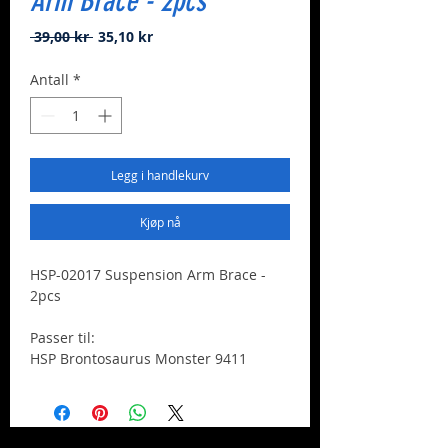
Arm Brace - 2pcs
Vanlig
Salgspris
 39,00 kr 
35,10 kr
pris
Antall
*
Legg i handlekurv
Kjøp nå
HSP-02017 Suspension Arm Brace -
2pcs
Passer til:
HSP Brontosaurus Monster 9411