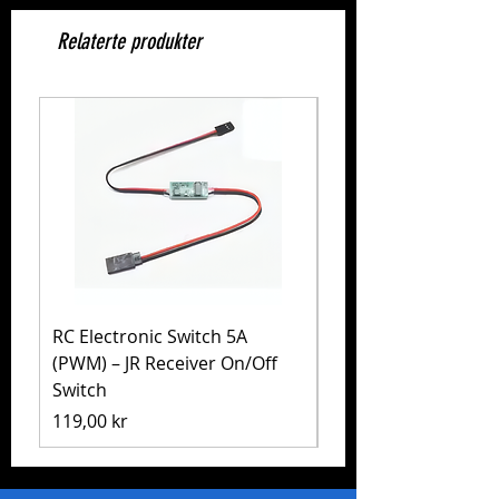
Relaterte produkter
RC Electronic Switch 5A
Volkswagen Golf Mk
(PWM) – JR Receiver On/Off
(MB-01) – Tamiya 5
Switch
Pris
1 999,00 kr
Pris
119,00 kr