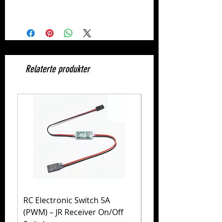
Relaterte produkter
RC Electronic Switch 5A
Volkswagen Golf Mk
(PWM) – JR Receiver On/Off
(MB-01) – Tamiya 5