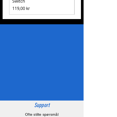
Switch
Pris
1 999,00 kr
Pris
119,00 kr
Support
Ofte stilte spørsmål