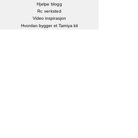
Hjelpe blogg
Rc verksted
Video inspirasjon
Hvordan bygger et Tamiya kit
Hvordan velger man batteri?
Børste eller børsteløs motor?
Hvor stor er en Rc bil?
Instruksjonsbøker
Info
Om oss
Kontakt oss
Kjøp, Frakt & retur
Klarna betalingsløsning
eGavekort
-
Kjøp gavekort
Personvern
Facebook
Instagram
Youtube