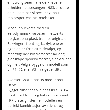
en utrolig seier i alle de 7 løpene i
utholdenhetssesongen 1983, er dette
en bil som har skrevet seg inn i
motorsportens historiebøker.
Modellen leveres med en
aerodynamisk karosseri i lettvekts
polykarbonatplast, tro mot originalen.
Bakvingen, front- og baklyktene er
egne deler for ekstra detaljer, og
medfølgende klistremerker lar deg
gjenskape sponsormerker, side-striper
og mer. Velg å bygge din modell som
bil #1, #2 eller #3 – valget er ditt!
Avansert 2WD Chassis med Direct
Drive
Bygget rundt et solid chassis av ABS-
plast med front- og bakrammer samt
FRP-plate, gir denne modellen en
perfekt kombinasjon av stivhet og