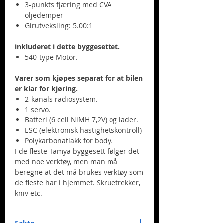
3-punkts fjæring med CVA
oljedemper
Girutveksling: 5.00:1
inkluderet i dette byggesettet.
540-type Motor.
Varer som kjøpes separat for at bilen
er klar for kjøring.
2-kanals radiosystem.
1 servo.
Batteri (6 cell NiMH 7,2V) og lader.
ESC (elektronisk hastighetskontroll)
Polykarbonatlakk for body.
I de fleste Tamya byggesett følger det
med noe verktøy, men man må
beregne at det må brukes verktøy som
de fleste har i hjemmet. Skruetrekker,
kniv etc.
Fakta