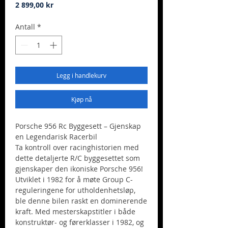
Pris
2 899,00 kr
Antall
*
Legg i handlekurv
Kjøp nå
Porsche 956 Rc Byggesett – Gjenskap
en Legendarisk Racerbil
Ta kontroll over racinghistorien med
dette detaljerte R/C byggesettet som
gjenskaper den ikoniske Porsche 956!
Utviklet i 1982 for å møte Group C-
reguleringene for utholdenhetsløp,
ble denne bilen raskt en dominerende
kraft. Med mesterskapstitler i både
konstruktør- og førerklasser i 1982, og