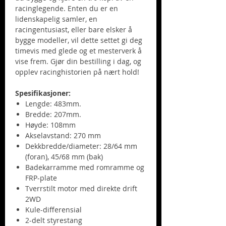
racinglegende. Enten du er en
lidenskapelig samler, en
racingentusiast, eller bare elsker å
bygge modeller, vil dette settet gi deg
timevis med glede og et mesterverk å
vise frem. Gjør din bestilling i dag, og
opplev racinghistorien på nært hold!
Spesifikasjoner:
Lengde: 483mm.
Bredde: 207mm.
Høyde: 108mm
Akselavstand: 270 mm
Dekkbredde/diameter: 28/64 mm
(foran), 45/68 mm (bak)
Badekarramme med romramme og
FRP-plate
Tverrstilt motor med direkte drift
2WD
Kule-differensial
2-delt styrestang