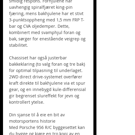
smidig respons. Forhjulene har
uavhengig spiralfjæret king-pin
fjæring, mens bakhjulene har et stivt
3-punktsoppheng med 1,5 mm FRP T-
bar og CVA oljedemper. Dette,
kombinert med svamphjul foran og
bak, sørger for enestående veigrep og
stabilitet.
Chassiset har også justerbar
bakkeklaring (to valg foran og tre bak)
for optimal tilpasning til underlaget.
2WD direct drive-systemet overfører
kraft direkte til bakhjulene via et spur
gear, og en innebygd kule-differensial
gir begrenset slureffekt for jevn og
kontrollert ytelse.
Din sjanse til å eie en bit av
motorsportens historie
Med Porsche 956 R/C byggesettet kan
du bygge og kjøre en tro kopi av en