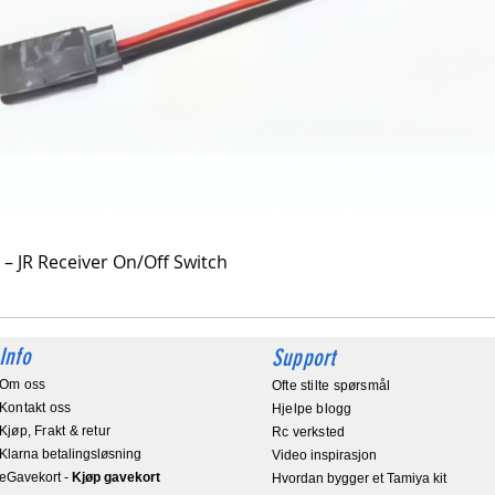
Hurtigvisning
 – JR Receiver On/Off Switch
Info
Support
Om oss
Ofte stilte spørsmål
Kontakt oss
Hjelpe blogg
Kjøp, Frakt & retur
Rc verksted
Klarna betalingsløsning
Video inspirasjon
eGavekort
-
Kjøp gavekort
Hvordan bygger et Tamiya kit