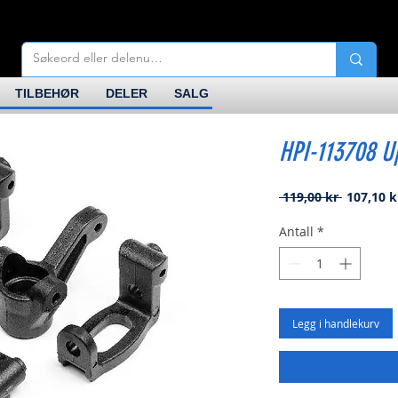
TILBEHØR
DELER
SALG
HPI-113708 Up
Vanlig
 119,00 kr 
107,10 k
pris
Antall
*
Legg i handlekurv