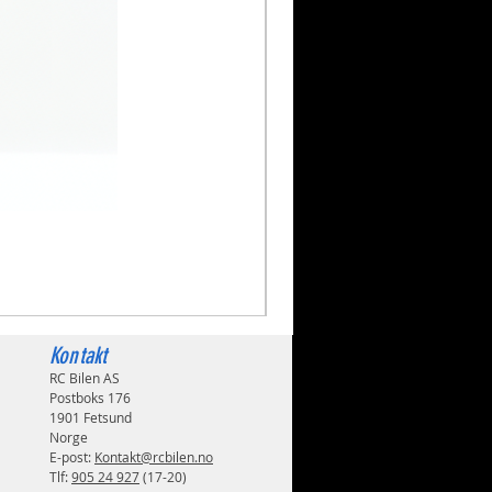
Volkswagen Golf Mk2 GTI 
Pris
1 999,00 kr
Kontakt
RC Bilen AS
Postboks 176
1901 Fetsund
Norge
E-post:
Kontakt@rcbilen.no
Tlf:
905 24 927
(17-20)