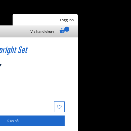
Logg Inn
Vis handlekurv
right Set
Salgspris
r
Kjøp nå