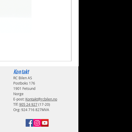
Volkswagen Golf Mk2 GTI 
Pris
1 999,00 kr
Kontakt
RC Bilen AS
Postboks 176
1901 Fetsund
Norge
E-post:
Kontakt@rcbilen.no
Tlf:
905 24 927
(17-20)
Org: 924 716 827MVA