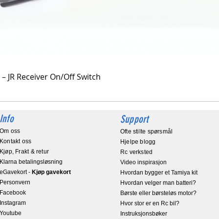
Hurtigvisning
 – JR Receiver On/Off Switch
Info
Support
Om oss
Ofte stilte spørsmål
Kontakt oss
Hjelpe blogg
Kjøp, Frakt & retur
Rc verksted
Klarna betalingsløsning
Video inspirasjon
eGavekort
-
Kjøp gavekort
Hvordan bygger et Tamiya kit
Personvern
Hvordan velger man batteri?
Facebook
Børste eller børsteløs motor?
Instagram
Hvor stor er en Rc bil?
Youtube
Instruksjonsbøker