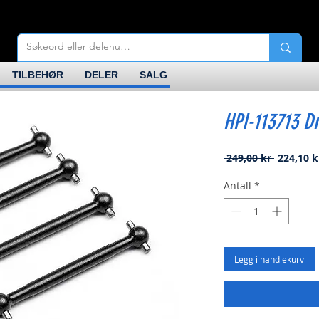
TILBEHØR
DELER
SALG
HPI-113713 D
Vanlig
 249,00 kr 
224,10 k
pris
Antall
*
Legg i handlekurv