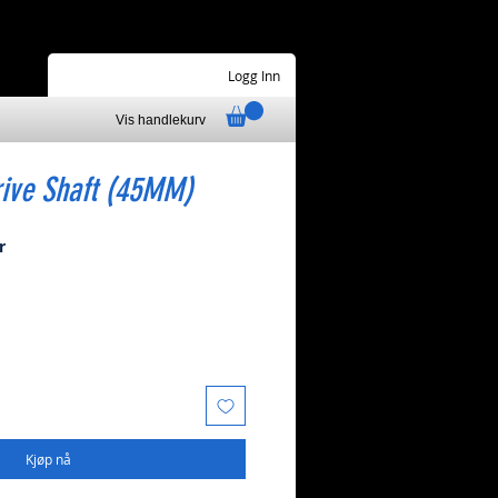
Logg Inn
Vis handlekurv
rive Shaft (45MM)
Salgspris
r
Kjøp nå