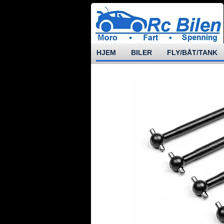
HJEM
BILER
FLY/BÅT/TANK