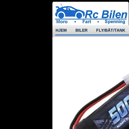
HJEM
BILER
FLY/BÅT/TANK