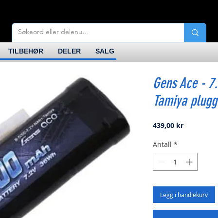
TILBEHØR
DELER
SALG
Gens Ace - 7
Tamiya plugg
Pris
439,00 kr
Antall
*
Legg i handlekurv