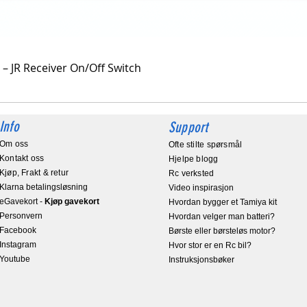
Hurtigvisning
 – JR Receiver On/Off Switch
Info
Support
Om oss
Ofte stilte spørsmål
Kontakt oss
Hjelpe blogg
Kjøp, Frakt & retur
Rc verksted
Klarna betalingsløsning
Video inspirasjon
eGavekort
-
Kjøp gavekort
Hvordan bygger et Tamiya kit
Personvern
Hvordan velger man batteri?
Facebook
Børste eller børsteløs motor?
Instagram
Hvor stor er en Rc bil?
Youtube
Instruksjonsbøker