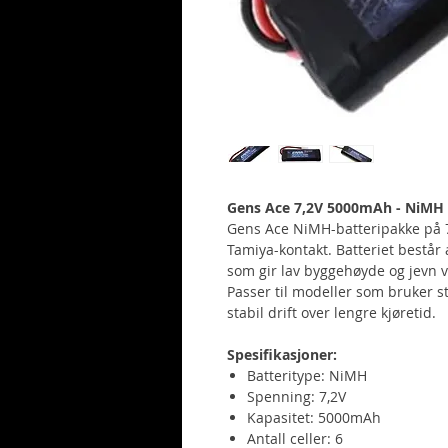
Gens Ace 7,2V 5000mAh - NiMH 
Gens Ace NiMH-batteripakke på 
Tamiya-kontakt. Batteriet består 
som gir lav byggehøyde og jevn v
Passer til modeller som bruker s
stabil drift over lengre kjøretid.
Spesifikasjoner:
Batteritype: NiMH
Spenning: 7,2V
Kapasitet: 5000mAh
Antall celler: 6