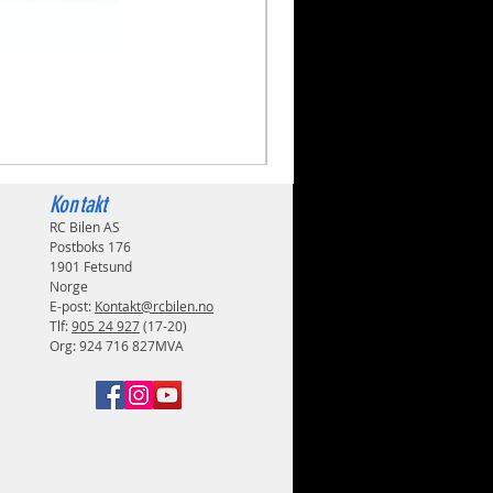
Volkswagen Golf Mk2 GTI 
Pris
1 999,00 kr
Kontakt
RC Bilen AS
Postboks 176
1901 Fetsund
Norge
E-post:
Kontakt@rcbilen.no
Tlf:
905 24 927
(17-20)
Org: 924 716 827MVA