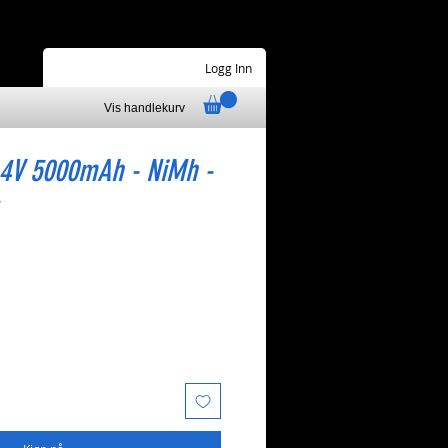
Logg Inn
Vis handlekurv
.4V 5000mAh - NiMh -