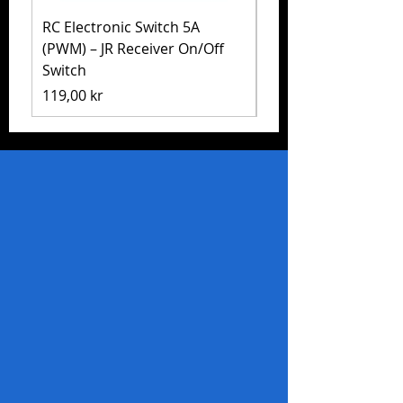
RC Electronic Switch 5A
Volkswagen Golf Mk
(PWM) – JR Receiver On/Off
(MB-01) – Tamiya 5
Switch
Pris
1 999,00 kr
Pris
119,00 kr