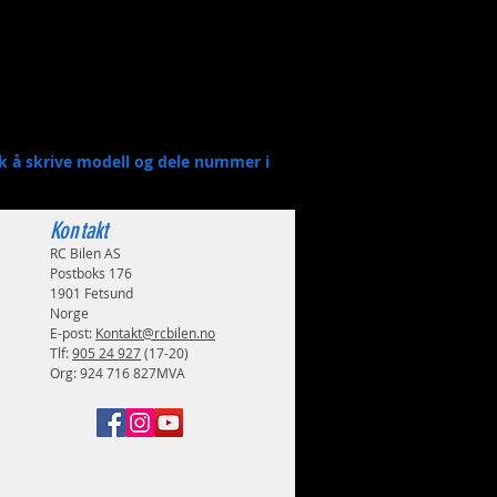
sk å skrive modell og dele nummer i
Kontakt
RC Bilen AS
Postboks 176
1901 Fetsund
Norge
E-post:
Kontakt@rcbilen.no
Tlf:
905 24 927
(17-20)
Org: 924 716 827MVA