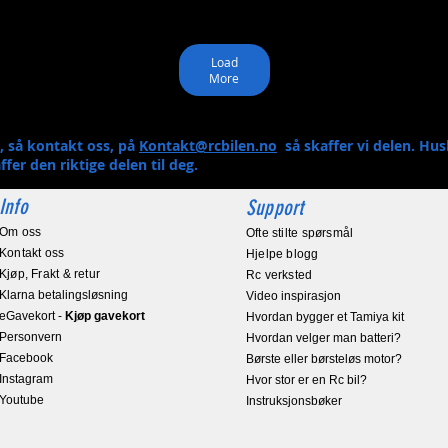
Load
More
r, så kontakt oss, på
Kontakt@rcbilen.no
så skaffer vi delen. Hu
ffer den riktige delen til deg.
Info
Support
Om oss
Ofte stilte spørsmål
Kontakt oss
Hjelpe blogg
Kjøp, Frakt & retur
Rc verksted
Klarna betalingsløsning
Video inspirasjon
eGavekort
-
Kjøp gavekort
Hvordan bygger et Tamiya kit
Personvern
Hvordan velger man batteri?
Facebook
Børste eller børsteløs motor?
Instagram
Hvor stor er en Rc bil?
Youtube
Instruksjonsbøker