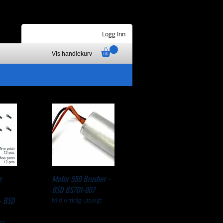
Logg Inn
Vis handlekurv
e
Motor 550 Brusher -
BSD BS701-007
- BSD
Midlertidig utsolgt
gt