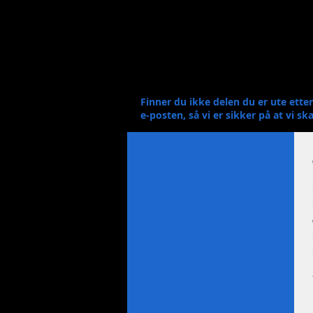
Finner du ikke delen du er ute ette
e-posten, så vi er sikker på at vi ska