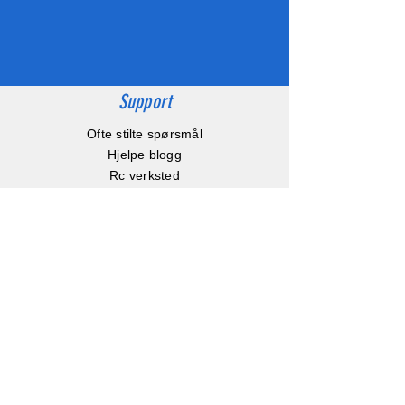
Support
Ofte stilte spørsmål
Hjelpe blogg
Rc verksted
Video inspirasjon
Hvordan bygger et Tamiya kit
Hvordan velger man batteri?
Børste eller børsteløs motor?
Hvor stor er en Rc bil?
Instruksjonsbøker
Info
Om oss
Kontakt oss
Kjøp, Frakt & retur