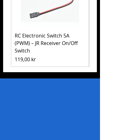
RC Electronic Switch 5A
Volkswagen Golf Mk
(PWM) – JR Receiver On/Off
(MB-01) – Tamiya 5
Switch
Pris
1 999,00 kr
Pris
119,00 kr