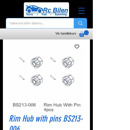
Vis handlekurv
Rim Hub with pins BS213-
006