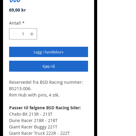
Pris
69,00 kr
Antall
*
Legg i handlekurv
Kjøp nå
Reservedel fra BSD Racing nummer:
BS213-006.
Rim Hub with pins, 4 stk.
Passer til følgene BSD Racing biler:
Chebi-BX 213R - 213T
Dune Racer 218R - 218T
Giant Racer Buggy 221T
Giant Racer Truck 222R - 222T