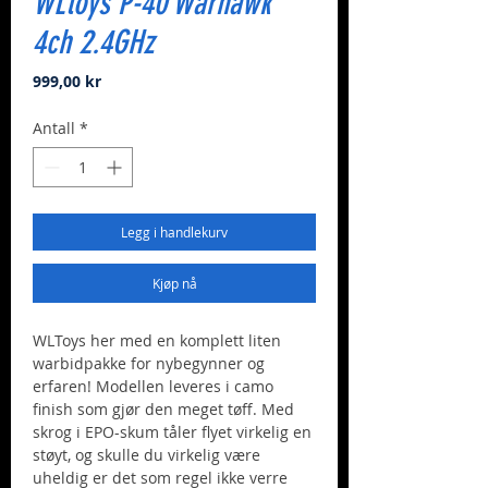
WLtoys P-40 Warhawk
4ch 2.4GHz
Pris
999,00 kr
Antall
*
Legg i handlekurv
Kjøp nå
WLToys her med en komplett liten
warbidpakke for nybegynner og
erfaren! Modellen leveres i camo
finish som gjør den meget tøff. Med
skrog i EPO-skum tåler flyet virkelig en
støyt, og skulle du virkelig være
uheldig er det som regel ikke verre