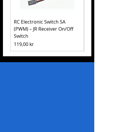
RC Electronic Switch 5A
Volkswagen Golf Mk
(PWM) – JR Receiver On/Off
(MB-01) – Tamiya 5
Switch
Pris
1 999,00 kr
Pris
119,00 kr