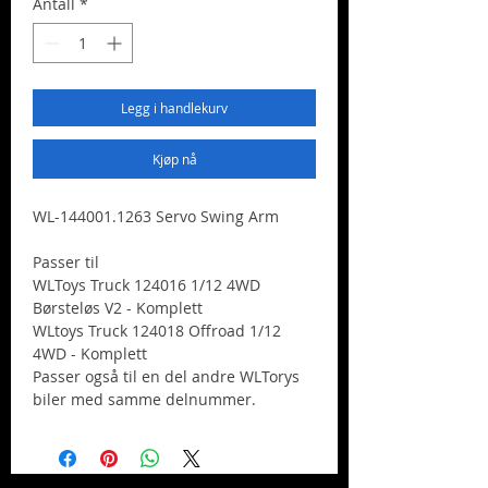
Antall
*
Legg i handlekurv
Kjøp nå
WL-144001.1263 Servo Swing Arm
Passer til
WLToys Truck 124016 1/12 4WD
Børsteløs V2 - Komplett
WLtoys Truck 124018 Offroad 1/12
4WD - Komplett
Passer også til en del andre WLTorys
biler med samme delnummer.