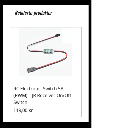
Relaterte produkter
RC Electronic Switch 5A
Volkswagen Golf Mk
(PWM) – JR Receiver On/Off
(MB-01) – Tamiya 5
Switch
Pris
1 999,00 kr
Pris
119,00 kr