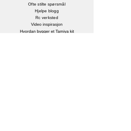
Ofte stilte spørsmål
Hjelpe blogg
Rc verksted
Video inspirasjon
Hvordan bygger et Tamiya kit
Hvordan velger man batteri?
Børste eller børsteløs motor?
Hvor stor er en Rc bil?
Instruksjonsbøker
Info
Om oss
Kontakt oss
Kjøp, Frakt & retur
Klarna betalingsløsning
eGavekort
-
Kjøp gavekort
Personvern
Facebook
Instagram