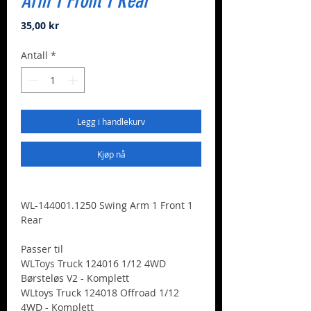
Arm 1 Front 1 Rear
Pris
35,00 kr
Antall
*
Legg i handlekurv
Kjøp nå
WL-144001.1250 Swing Arm 1 Front 1
Rear
Passer til
WLToys Truck 124016 1/12 4WD
Børsteløs V2 - Komplett
WLtoys Truck 124018 Offroad 1/12
4WD - Komplett