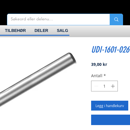
TILBEHØR
DELER
SALG
UDI-1601-026
Pris
39,00 kr
Antall
*
Legg i handlekurv