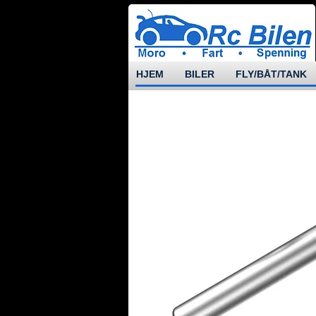
HJEM
BILER
FLY/BÅT/TANK