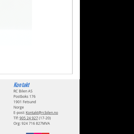
Volkswagen Golf Mk2 GTI 
Pris
1 999,00 kr
Kontakt
RC Bilen AS
Postboks 176
1901 Fetsund
Norge
E-post:
Kontakt@rcbilen.no
Tlf:
905 24 927
(17-20)
Org: 924 716 827MVA