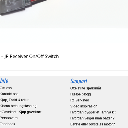
Hurtigvisning
 – JR Receiver On/Off Switch
Info
Support
Om oss
Ofte stilte spørsmål
Kontakt oss
Hjelpe blogg
Kjøp, Frakt & retur
Rc verksted
Klarna betalingsløsning
Video inspirasjon
eGavekort
-
Kjøp gavekort
Hvordan bygger et Tamiya kit
Personvern
Hvordan velger man batteri?
Facebook
Børste eller børsteløs motor?