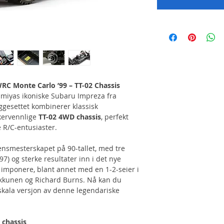
C Monte Carlo ’99 – TT-02 Chassis
amiyas ikoniske Subaru Impreza fra
ggesettet kombinerer klassisk
kervennlige
TT-02 4WD chassis
, perfekt
 R/C-entusiaster.
nsmesterskapet på 90-tallet, med tre
97) og sterke resultater inn i det nye
å imponere, blant annet med en 1-2-seier i
kkunen og Richard Burns. Nå kan du
-skala versjon av denne legendariske
 chassis