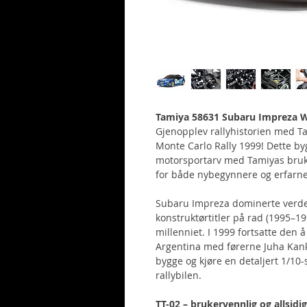
Tamiya 58631 Subaru Impreza WR
Gjenopplev rallyhistorien med T
Monte Carlo Rally 1999! Dette by
motorsportarv med Tamiyas bru
for både nybegynnere og erfarne
Subaru Impreza dominerte verde
konstruktørtitler på rad (1995–19
millenniet. I 1999 fortsatte den 
Argentina med førerne Juha Kan
bygge og kjøre en detaljert 1/10
rallybilen.
TT-02 – brukervennlig og allsidig