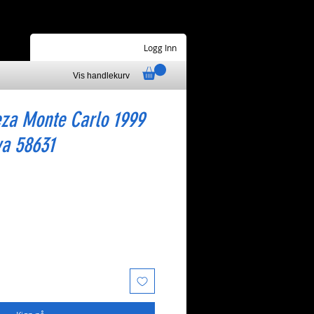
Logg Inn
Vis handlekurv
za Monte Carlo 1999
ya 58631