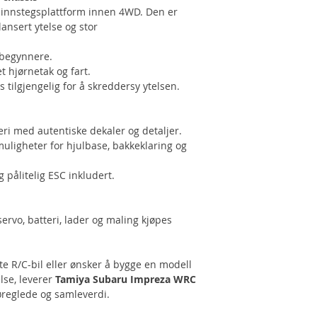
 innstegsplattform innen 4WD. Den er
ansert ytelse og stor
ybegynnere.
t hjørnetak og fart.
 tilgjengelig for å skreddersy ytelsen.
eri med autentiske dekaler og detaljer.
uligheter for hjulbase, bakkeklaring og
pålitelig ESC inkludert.
ervo, batteri, lader og maling kjøpes
ste R/C-bil eller ønsker å bygge en modell
lse, leverer
Tamiya Subaru Impreza WRC
reglede og samleverdi.