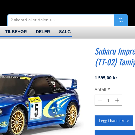
TILBEHØR
DELER
SALG
Subaru Impre
(TT-02) Tami
Pris
1 595,00 kr
Antall
*
Legg i handlekurv