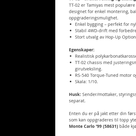
TT-02 er Tamiyas mest populære
designet for enkel montering, bal
oppgraderingsmulighet.
Enkel bygging – perfekt for n
Stabil 4WD-drift med forbedre
Stort utvalg av Hop-Up Options
Egenskaper:
Realistisk polykarbonatkaross
TT-02 chassis med justeringsm
girutveksling.
RS-540 Torque-Tuned motor og 
Skala: 1/10.
Husk:
Sender/mottaker, styringss
separat.
Enten du er på jakt etter din før
som kan oppgraderes til topp yte
Monte Carlo ’99 (58631)
både kjø