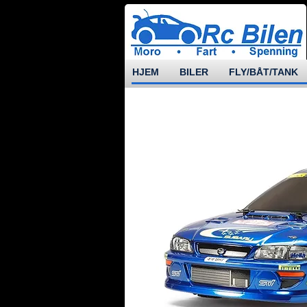
HJEM
BILER
FLY/BÅT/TANK