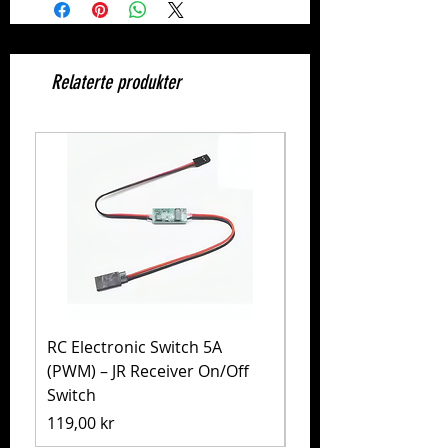
Relaterte produkter
RC Electronic Switch 5A
Volkswagen Golf Mk
(PWM) – JR Receiver On/Off
(MB-01) – Tamiya 5
Switch
Pris
1 999,00 kr
Pris
119,00 kr