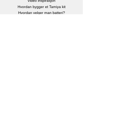
Video inspirasjon
Hvordan bygger et Tamiya kit
Hvordan velger man batteri?
Børste eller børsteløs motor?
Hvor stor er en Rc bil?
Instruksjonsbøker
Info
Om oss
Kontakt oss
Kjøp, Frakt & retur
Klarna betalingsløsning
eGavekort
-
Kjøp gavekort
Personvern
Facebook
Instagram
Youtube
Kontakt
RC Bilen AS