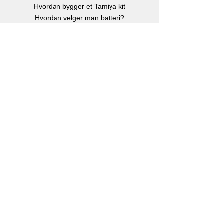
Hvordan bygger et Tamiya kit
Hvordan velger man batteri?
Børste eller børsteløs motor?
Hvor stor er en Rc bil?
Instruksjonsbøker
Info
Om oss
Kontakt oss
Kjøp, Frakt & retur
Klarna betalingsløsning
eGavekort
-
Kjøp gavekort
Personvern
Facebook
Instagram
Youtube
Kontakt
RC Bilen AS
Postboks 176