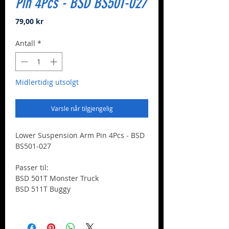
Pin 4Pcs - BSD BS501-027
Pris
79,00 kr
Antall
*
Midlertidig utsolgt
Varsle når tilgjengelig
Lower Suspension Arm Pin 4Pcs - BSD
BS501-027
Passer til:
BSD 501T Monster Truck
BSD 511T Buggy