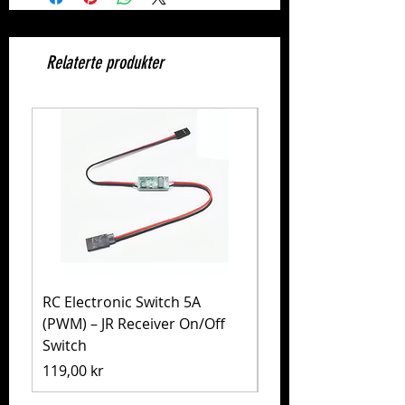
Relaterte produkter
RC Electronic Switch 5A
Volkswagen Golf Mk
(PWM) – JR Receiver On/Off
(MB-01) – Tamiya 5
Switch
Pris
1 999,00 kr
Pris
119,00 kr