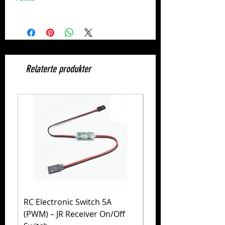
Merke:
BSD Racing
Nummer:
BS910-031
Relaterte produkter
RC Electronic Switch 5A
Volkswagen Golf Mk
(PWM) – JR Receiver On/Off
(MB-01) – Tamiya 5