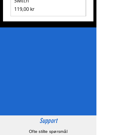
Switch
Pris
1 999,00 kr
Pris
119,00 kr
Support
Ofte stilte spørsmål