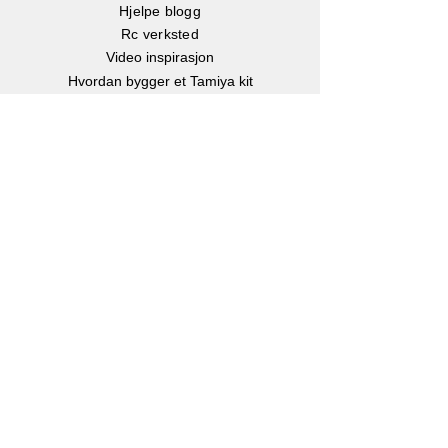
Hjelpe blogg
Rc verksted
Video inspirasjon
Hvordan bygger et Tamiya kit
Hvordan velger man batteri?
Børste eller børsteløs motor?
Hvor stor er en Rc bil?
Instruksjonsbøker
Info
Om oss
Kontakt oss
Kjøp, Frakt & retur
Klarna betalingsløsning
eGavekort
-
Kjøp gavekort
Personvern
Facebook
Instagram
Youtube