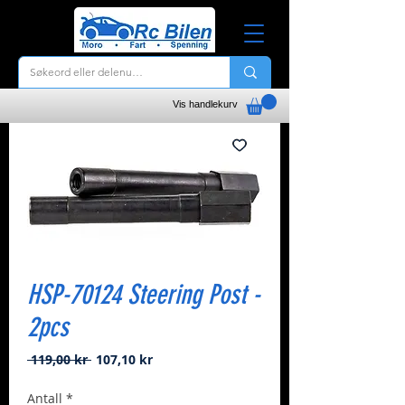
Vis handlekurv
HSP-70124 Steering Post -
2pcs
Vanlig
Salgspris
 119,00 kr 
107,10 kr
pris
Antall
*