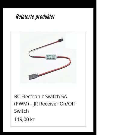
Relaterte produkter
RC Electronic Switch 5A
Volkswagen Golf Mk
(PWM) – JR Receiver On/Off
(MB-01) – Tamiya 5
Switch
Pris
1 999,00 kr
Pris
119,00 kr