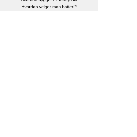
Hvordan velger man batteri?
Børste eller børsteløs motor?
Hvor stor er en Rc bil?
Instruksjonsbøker
Info
Om oss
Kontakt oss
Kjøp, Frakt & retur
Klarna betalingsløsning
eGavekort
-
Kjøp gavekort
Personvern
Facebook
Instagram
Youtube
Kontakt
RC Bilen AS
Postboks 176
1901 Fetsund