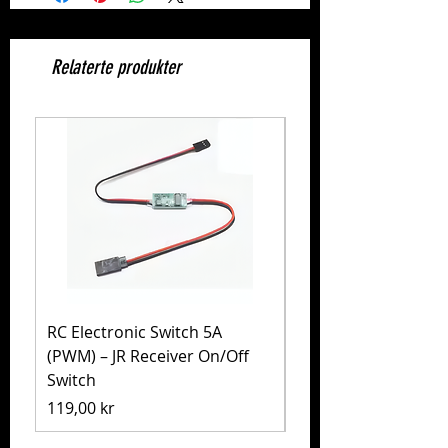
Relaterte produkter
RC Electronic Switch 5A
Volkswagen Golf Mk
(PWM) – JR Receiver On/Off
(MB-01) – Tamiya 5
Switch
Pris
1 999,00 kr
Pris
119,00 kr