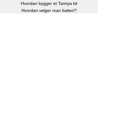
Hvordan bygger et Tamiya kit
Hvordan velger man batteri?
Børste eller børsteløs motor?
Hvor stor er en Rc bil?
Instruksjonsbøker
Info
Om oss
Kontakt oss
Kjøp, Frakt & retur
Klarna betalingsløsning
eGavekort
-
Kjøp gavekort
Personvern
Facebook
Instagram
Youtube
Kontakt
RC Bilen AS
Postboks 176