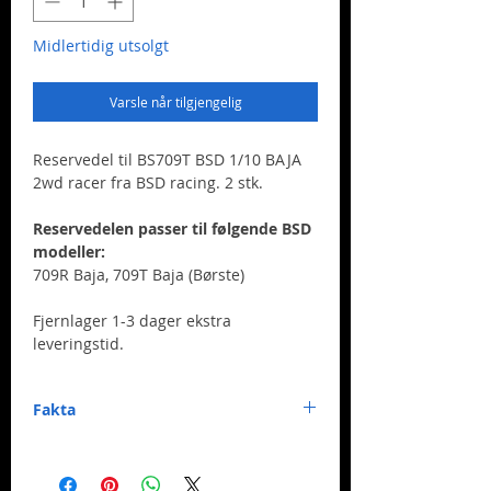
Midlertidig utsolgt
Varsle når tilgjengelig
Reservedel til BS709T BSD 1/10 BAJA
2wd racer fra BSD racing. 2 stk.
Reservedelen passer til følgende BSD
modeller:
709R Baja, 709T Baja (Børste)
Fjernlager 1-3 dager ekstra
leveringstid.
Fakta
Merke:
BSD Racing
Nummer:
BS709-001