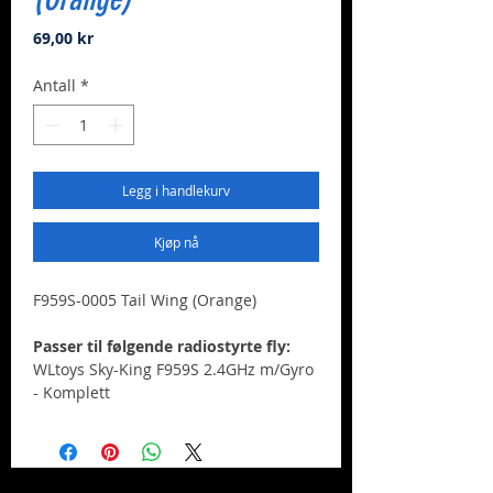
Pris
69,00 kr
Antall
*
Legg i handlekurv
Kjøp nå
F959S-0005 Tail Wing (Orange)
Passer til følgende radiostyrte fly:
WLtoys Sky-King F959S 2.4GHz m/Gyro
- Komplett