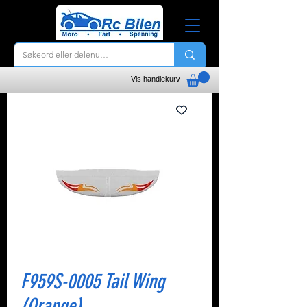
Vis handlekurv
F959S-0005 Tail Wing
(Orange)