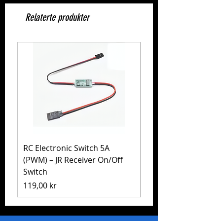
Relaterte produkter
RC Electronic Switch 5A
Volkswagen Golf Mk
(PWM) – JR Receiver On/Off
(MB-01) – Tamiya 5
Switch
Pris
1 999,00 kr
Pris
119,00 kr