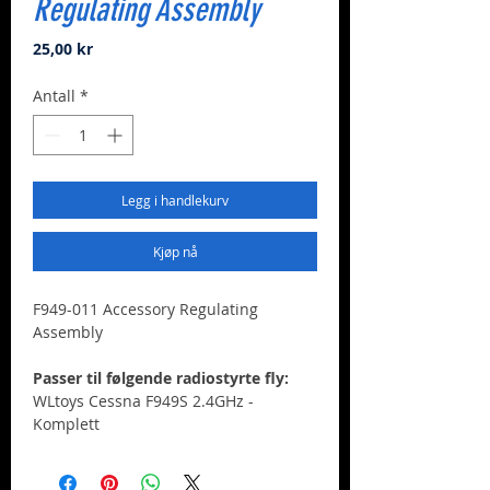
Regulating Assembly
Pris
25,00 kr
Antall
*
Legg i handlekurv
Kjøp nå
F949-011 Accessory Regulating
Assembly
Passer til følgende radiostyrte fly:
WLtoys Cessna F949S 2.4GHz -
Komplett