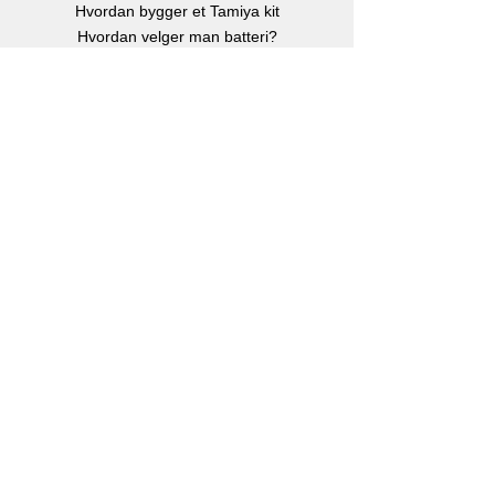
Hvordan bygger et Tamiya kit
Hvordan velger man batteri?
Børste eller børsteløs motor?
Hvor stor er en Rc bil?
Instruksjonsbøker
Info
Om oss
Kontakt oss
Kjøp, Frakt & retur
Klarna betalingsløsning
eGavekort
-
Kjøp gavekort
Personvern
Facebook
Instagram
Youtube
Kontakt
RC Bilen AS
Postboks 176