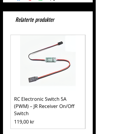
Relaterte produkter
RC Electronic Switch 5A
Volkswagen Golf Mk
(PWM) – JR Receiver On/Off
(MB-01) – Tamiya 5
Switch
Pris
1 999,00 kr
Pris
119,00 kr