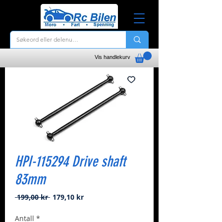
Vis handlekurv
HPI-115294 Drive shaft
83mm
Vanlig
Salgspris
 199,00 kr 
179,10 kr
pris
Antall
*