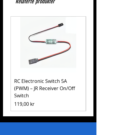
Relaterte produkter
RC Electronic Switch 5A
Volkswagen Golf Mk
(PWM) – JR Receiver On/Off
(MB-01) – Tamiya 5
Switch
Pris
1 999,00 kr
Pris
119,00 kr