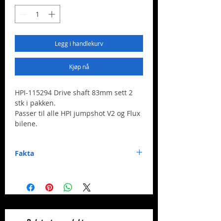
Legg i handlekurv
Kjøp nå
HPI-115294 Drive shaft 83mm sett 2
stk i pakken.
Passer til alle HPI jumpshot V2 og Flux
bilene.
Fakta
Merke:
HPI Racing
Nummer:
115294