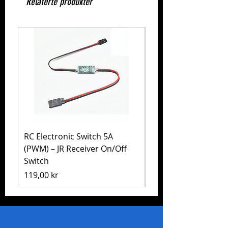
Relaterte produkter
RC Electronic Switch 5A
Volkswagen Golf Mk
(PWM) – JR Receiver On/Off
(MB-01) – Tamiya 5
Switch
Pris
1 999,00 kr
Pris
119,00 kr