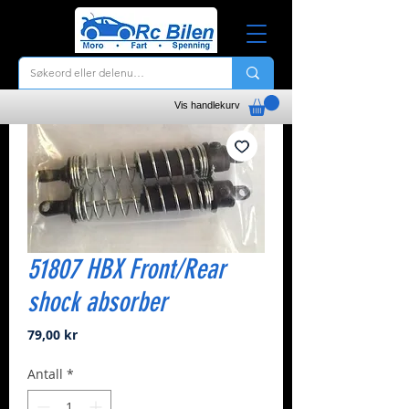
Vis handlekurv
51807 HBX Front/Rear
shock absorber
Pris
79,00 kr
Antall
*