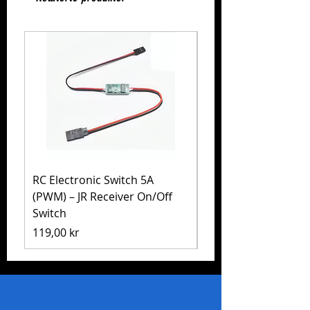
RC Electronic Switch 5A
Volkswagen Golf Mk
(PWM) – JR Receiver On/Off
(MB-01) – Tamiya 5
Switch
Pris
1 999,00 kr
Pris
119,00 kr