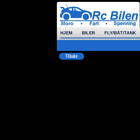
HJEM
BILER
FLY/BÅT/TANK
Tilbake