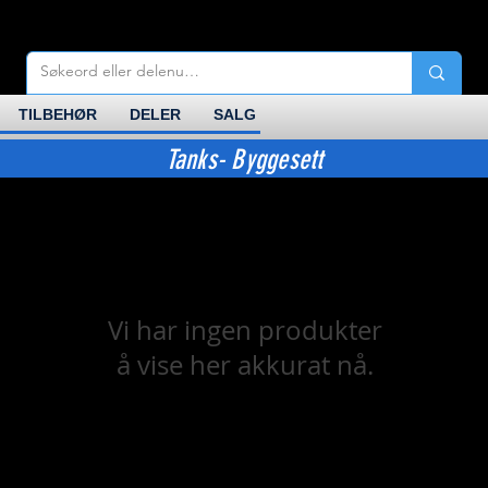
TILBEHØR
DELER
SALG
Tanks- Byggesett
Vi har ingen produkter
å vise her akkurat nå.