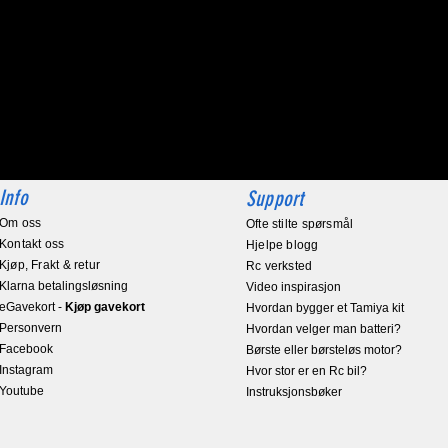
Info
Support
Om oss
Ofte stilte spørsmål
Kontakt oss
Hjelpe blogg
Kjøp, Frakt & retur
Rc verksted
Klarna betalingsløsning
Video inspirasjon
eGavekort
-
Kjøp gavekort
Hvordan bygger et Tamiya kit
Personvern
Hvordan velger man batteri?
Facebook
Børste eller børsteløs motor?
Instagram
Hvor stor er en Rc bil?
Youtube
Instruksjonsbøker