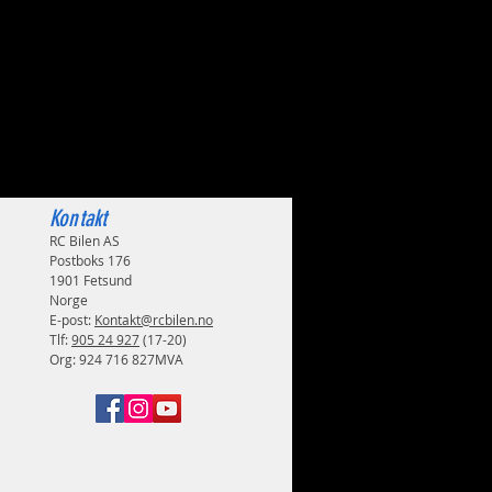
Kontakt
RC Bilen AS
Postboks 176
1901 Fetsund
Norge
E-post:
Kontakt@rcbilen.no
Tlf:
905 24 927
(17-20)
Org: 924 716 827MVA