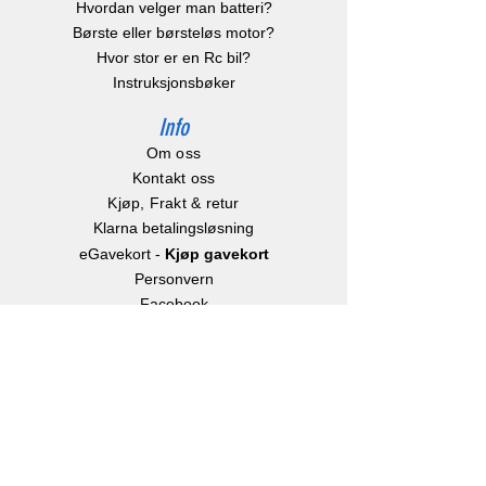
Hvordan velger man batteri?
Børste eller børsteløs motor?
Hvor stor er en Rc bil?
Instruksjonsbøker
Info
Om oss
Kontakt oss
Kjøp, Frakt & retur
Klarna betalingsløsning
eGavekort
-
Kjøp gavekort
Personvern
Facebook
Instagram
Youtube
Kontakt
RC Bilen AS
Postboks 176
1901 Fetsund