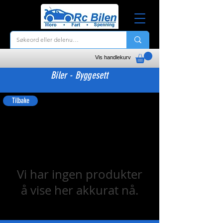
Vis handlekurv
Biler - Byggesett
Tilbake
Vi har ingen produkter
å vise her akkurat nå.