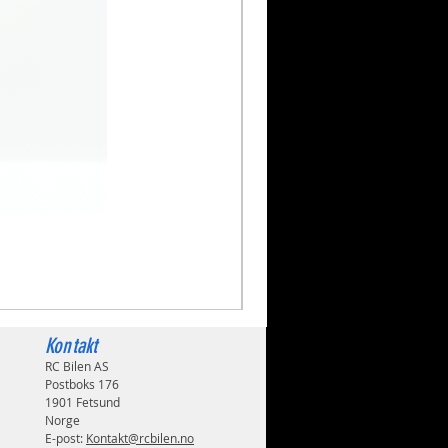
Volkswagen Golf Mk2 GTI 
Pris
1 999,00 kr
Kontakt
RC Bilen AS
Postboks 176
1901 Fetsund
Norge
E-post:
Kontakt@rcbilen.no