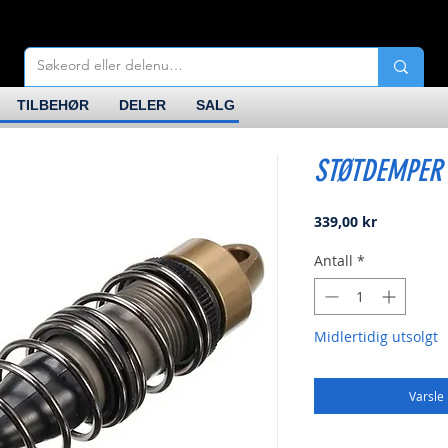
TILBEHØR
DELER
SALG
STØTDEMPER 
Pris
339,00 kr
Antall
*
Midlertidig utsolgt
Varsle 