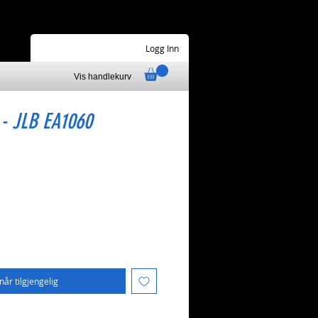
Logg Inn
Vis handlekurv
- JLB EA1060
når tilgjengelig