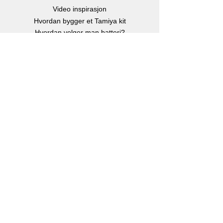
Video inspirasjon
Hvordan bygger et Tamiya kit
Hvordan velger man batteri?
Børste eller børsteløs motor?
Hvor stor er en Rc bil?
Instruksjonsbøker
Info
Om oss
Kontakt oss
Kjøp, Frakt & retur
Klarna betalingsløsning
eGavekort
-
Kjøp gavekort
Personvern
Facebook
Instagram
Youtube
Kontakt