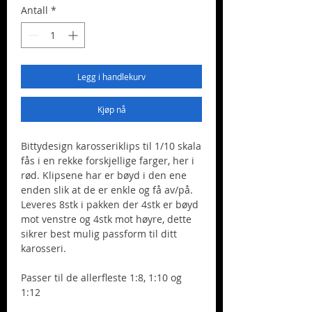
Antall
*
Legg i handlekurv
Kjøp nå
Bittydesign karosseriklips til 1/10 skala
fås i en rekke forskjellige farger, her i
rød. Klipsene har er bøyd i den ene
enden slik at de er enkle og få av/på.
Leveres 8stk i pakken der 4stk er bøyd
mot venstre og 4stk mot høyre, dette
sikrer best mulig passform til ditt
karosseri.
Passer til de allerfleste 1:8, 1:10 og
1:12