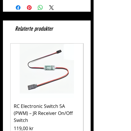
Relaterte produkter
RC Electronic Switch 5A
Volkswagen Golf Mk
(PWM) – JR Receiver On/Off
(MB-01) – Tamiya 5
Switch
Pris
1 999,00 kr
Pris
119,00 kr