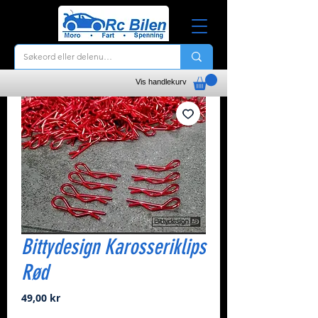
Vis handlekurv
Bittydesign Karosseriklips
Rød
Pris
49,00 kr